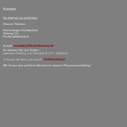
Kontakt
So sind wir zu erreichen:
Fliesen Thomas
Fliesenleger Fachbetrieb
Talweg 17a
Freiberg/Halsbach
kontakt@fliesenthomas.de
E-mail:
So können Sie uns finden :
zwischen Freiberg und Dresden B 173 - Halsbach
Anfahrtskizze!
Schauen sie doch auf unsere
Wir freuen uns auf Ihren Besuch in unserer Fliesenausstellung !